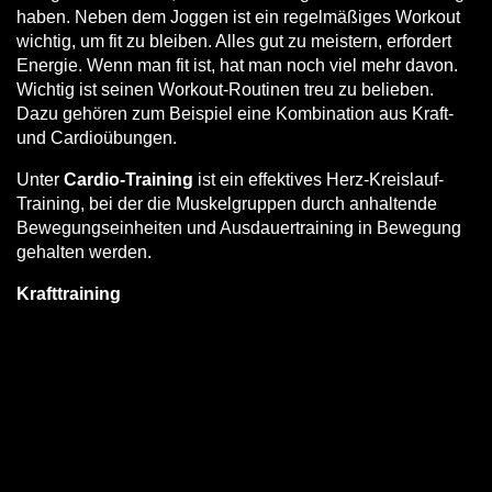
haben.
Neben dem Joggen ist ein regelmäßiges Workout
wichtig, um fit zu bleiben. Alles gut zu meistern, erfordert
Energie. Wenn man fit ist, hat man noch viel mehr davon.
Wichtig ist seinen Workout-Routinen treu zu belieben.
Dazu gehören zum Beispiel eine Kombination aus Kraft-
und Cardioübungen.
Unter
Cardio-Training
ist ein effektives Herz-Kreislauf-
Training, bei der die Muskelgruppen durch anhaltende
Bewegungseinheiten und Ausdauertraining in Bewegung
gehalten werden.
Krafttraining
Beim Krafttraining kann man durch regelmäßige Einheiten
im Kraftraum abnehmen und sogar Rückenschmerzen oder
Osteoporose vorbeugen.
Dabei gibt es eine große Auswahl an Geräten im
Fitnesscenter oder für dein Krafttraining zuhause und
selbst ohne Geräte ist Muskelaufbautraining möglich.